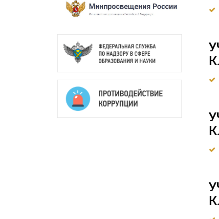
У
К
У
К
У
К