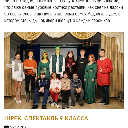
живёт в каждом, разлилась по залу такими тёплыми волнами,
что даже самые суровые критики растаяли, как снег на ладони.
Со сцены словно шагнула в зал сама семья Мадригаль: дом, в
котором стены дышат, двери шепчут, а каждый герой хра...
ШРЕК. СПЕКТАКЛЬ 9 КЛАССА
22.12.2025