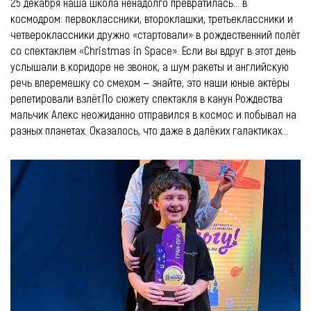
25 декабря наша школа ненадолго превратилась… в
космодром: первоклассники, второклашки, третьеклассники и
четвероклассники дружно «стартовали» в рождественний полёт
со спектаклем «Christmas in Space». Если вы вдруг в этот день
услышали в коридоре не звонок, а шум ракеты и английскую
речь вперемешку со смехом — знайте, это наши юные актёры
репетировали взлёт. ​ По сюжету спектакля в канун Рождества
мальчик Алекс неожиданно отправился в космос и побывал на
разных планетах. Оказалось, что даже в далёких галактиках...