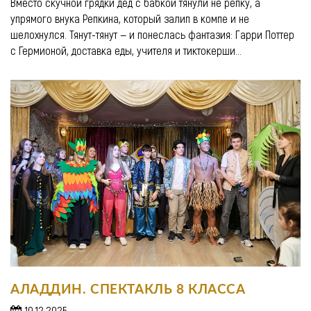
Вместо скучной грядки дед с бабкой тянули не репку, а
упрямого внука Репкина, который залип в компе и не
шелохнулся. Тянут-тянут — и понеслась фантазия: Гарри Поттер
с Гермионой, доставка еды, учителя и тиктокерши...
АЛАДДИН. СПЕКТАКЛЬ 8 КЛАССА