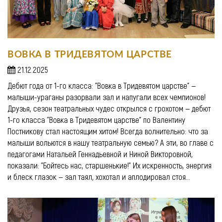
ВОВКА В ТРИДЕВЯТОМ ЦАРСТВЕ
21.12.2025
Дебют года от 1-го класса: "Вовка в Тридевятом царстве" —
малыши-ураганы разорвали зал и напугали всех чемпионов!
Друзья, сезон театральных чудес открылся с грохотом — дебют
1-го класса "Вовка в Тридевятом царстве" по Валентину
Постникову стал настоящим хитом! Всегда волнительно: что за
малыши вольются в нашу театральную семью? А эти, во главе с
педагогами Натальей Геннадьевной и Ниной Викторовной,
показали: "Бойтесь нас, старшенькие!" Их искренность, энергия
и блеск глазок — зал таял, хохотал и аплодировал стоя...