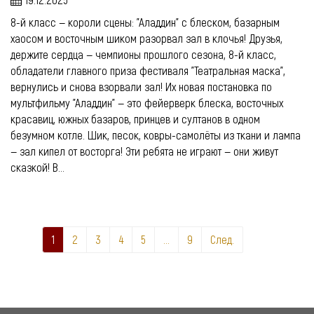
19.12.2025
8-й класс — короли сцены: "Аладдин" с блеском, базарным
хаосом и восточным шиком разорвал зал в клочья! Друзья,
держите сердца — чемпионы прошлого сезона, 8-й класс,
обладатели главного приза фестиваля "Театральная маска",
вернулись и снова взорвали зал! Их новая постановка по
мультфильму "Аладдин" — это фейерверк блеска, восточных
красавиц, южных базаров, принцев и султанов в одном
безумном котле. Шик, песок, ковры-самолёты из ткани и лампа
— зал кипел от восторга! Эти ребята не играют — они живут
сказкой! В...
1
2
3
4
5
...
9
След.