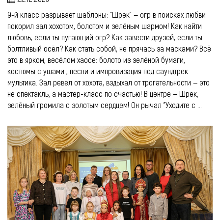
9-й класс разрывает шаблоны: "Шрек" — огр в поисках любви
покорил зал хохотом, болотом и зелёным шармом! Как найти
любовь, если ты пугающий огр? Как завести друзей, если ты
болтливый осёл? Как стать собой, не прячась за масками? Всё
это в ярком, весёлом хаосе: болото из зелёной бумаги,
костюмы с ушами , песни и импровизация под саундтрек
мультика. Зал ревел от хохота, вздыхал от трогательности — это
не спектакль, а мастер-класс по счастью! В центре — Шрек,
зелёный громила с золотым сердцем! Он рычал "Уходите с ...