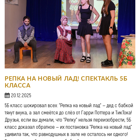
РЕПКА НА НОВЫЙ ЛАД! СПЕКТАКЛЬ 5Б
КЛАССА
20.12.2025
5Б класс шокировал всех: "Репка на новый лад" — дед с бабкой
тянут внука, а зал смеётся до слёз от Гарри Поттера и ТикТока!
Друзья, если вы думали, что "Репку" нельзя переизобрести, 5Б
класс доказал обратное — их постановка "Репка на новый лад"
удивила так, что равнодушных в зале не осталось ни одного!