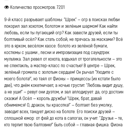
Количество просмотров: 7201
9-й класс разрывает шаблоны: "Шрек" — огр в поисках любви
покорил зал хохотом, болотом и зелёным шармом! Как найти
любовь, если ты пугающий огр? Как завести друзей, если ты
болтливый осёл? Как стать собой, не прячась за масками? Всё
это в ярком, весёлом хаосе: болото из зелёной бумаги,
костюмы с ушами , песни и импровизация под саундтрек
мультика. Зал ревел от хохота, вздыхал от трогательности — это
не спектакль, а мастер-класс по счастью! В центре — Шрек,
зелёный громила с золотым сердцем! Он рычал "Уходите с
моего болота!", но таял от Фионы — принцессы (их кстати было
две), что днём кокетничает, а ночью грустит. "Любовь видит душу,
а не уши!" — ревут они дуэтом, и зал аплодирует: да, огр достоин
сказки! А Осёл — король дружбы! "Шрек, брат, давай
обнимемся! О, дракон, ты красотка!" — болтает без умолку,
заводит всех, танцует диско на болоте. Его поиски друзей —
сплошной юмор: от фей до кота в сапогах, он учит: "Друзья — те,
кто терпит твою балтовню!" Быть собой — главная фишка: Фиона