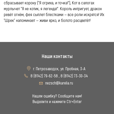
сбрасывает корону ("Я огриха, и точка!"), Кот в сапогах
мурлычет "Я не котик, я легенда!". Король интригует, дракон
ревёт огнём, фея сыплет блестками — все роли искрятся! Их
"Шрек" напоминает — живи ярко, и болото расцветёт!
Наши контакты
г. Петрозаводск, ул. Пробная, 3-А
8 (8142) 79-62-58
,
8 (8142) 73-30-34
nezsch@karelia.ru
Нашли ошибку? Сообщите нам!
Выделите и нажмите Ctr+Enter