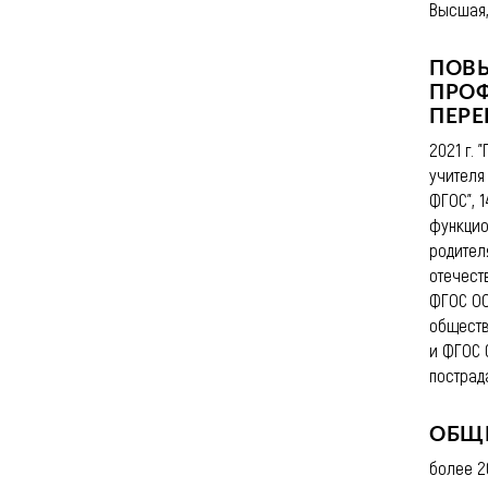
Высшая,
ПОВ
ПРО
ПЕРЕ
2021 г.
учителя
ФГОС", 
функцио
родителя
отечест
ФГОС ОО
обществ
и ФГОС 
пострад
ОБЩ
более 2