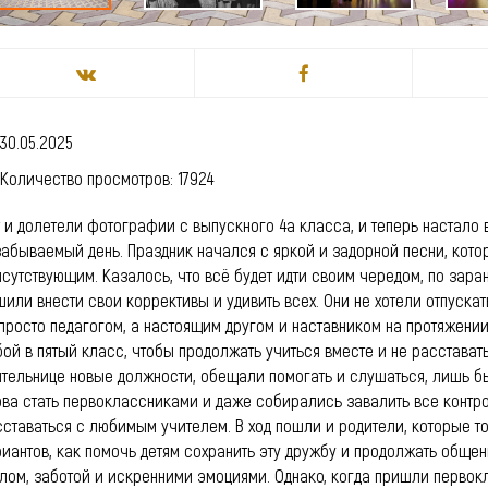
30.05.2025
Количество просмотров: 17924
 и долетели фотографии с выпускного 4а класса, и теперь настало 
забываемый день. Праздник начался с яркой и задорной песни, кото
исутствующим. Казалось, что всё будет идти своим чередом, по зар
или внести свои коррективы и удивить всех. Они не хотели отпускат
просто педагогом, а настоящим другом и наставником на протяжении
ой в пятый класс, чтобы продолжать учиться вместе и не расстават
ительнице новые должности, обещали помогать и слушаться, лишь бы
ва стать первоклассниками и даже собирались завалить все контрол
сставаться с любимым учителем. В ход пошли и родители, которые т
риантов, как помочь детям сохранить эту дружбу и продолжать обще
лом, заботой и искренними эмоциями. Однако, когда пришли первокл