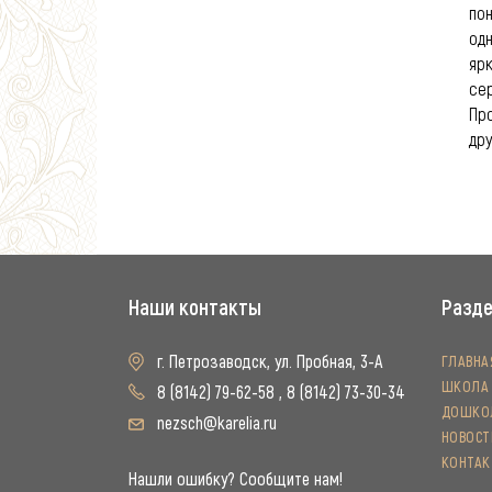
пон
одн
яр
сер
Про
дру
Наши контакты
Разд
г. Петрозаводск, ул. Пробная, 3-А
ГЛАВНА
ШКОЛА
8 (8142) 79-62-58
,
8 (8142) 73-30-34
ДОШКОЛ
nezsch@karelia.ru
НОВОСТ
КОНТА
Нашли ошибку? Сообщите нам!