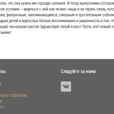
яли, что она нужна им гораздо сильнее. И тогда выпускники согласи
ом условии — видеться с ней как можно чаще и не терять связь, кот
ким, фееричным, запоминающимся, смешным и трогательным событие
дцах детей и взрослых тёплые воспоминания и уверенность в том, ч
щай, начальная школа! Здравствуй, пятый класс! Пусть этот новый 
зьями!
елы
Следуйте за нами
Я
ЬНОЕ ОТДЕЛЕНИЕ
И
КТЫ