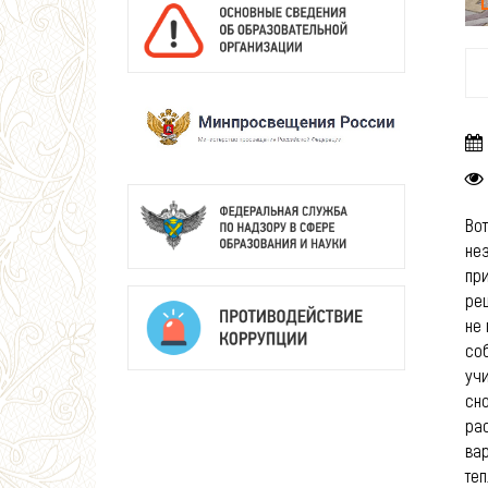
Вот
не
пр
реш
не 
соб
уч
сно
ра
ва
теп