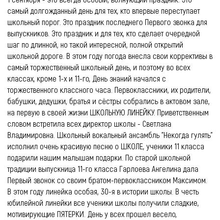
самый долгожданный день для тех, кто впервые переступает
школьный порог. Это праздник последнего Первого звонка для
выпускников. Это праздник и для тех, кто сделает очередной
шаг по длинной, но такой интересной, полной открытий
школьной дороге. В этом году погода внесла свои коррективы в
самый торжественный школьный день, и поэтому во всех
классах, кроме 1-х и 11-го, День знаний начался с
торжественного классного часа. Первоклассники, их родители,
бабушки, дедушки, братья и сёстры собрались в актовом зале,
на первую в своей жизни ШКОЛЬНУЮ ЛИНЕЙКУ. Приветственным
словом встретила всех директор школы - Светлана
Владимировна. Школьный вокальный ансамбль "Некогда гулять"
исполнил очень красивую песню о ШКОЛЕ, ученики 11 класса
подарили нашим малышам подарки. По старой школьной
традиции выпускница 11-го класса Гарлоева Ангелина дала
Первый звонок со своим братом-первоклассником Максимом.
В этом году линейка особая, 30-я в истории школы. В честь
юбилейной линейки все ученики школы получили сладкие,
мотивирующие ПЯТЕРКИ. День у всех прошел весело,