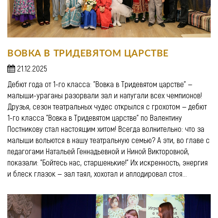
ВОВКА В ТРИДЕВЯТОМ ЦАРСТВЕ
21.12.2025
Дебют года от 1-го класса: "Вовка в Тридевятом царстве" —
малыши-ураганы разорвали зал и напугали всех чемпионов!
Друзья, сезон театральных чудес открылся с грохотом — дебют
1-го класса "Вовка в Тридевятом царстве" по Валентину
Постникову стал настоящим хитом! Всегда волнительно: что за
малыши вольются в нашу театральную семью? А эти, во главе с
педагогами Натальей Геннадьевной и Ниной Викторовной,
показали: "Бойтесь нас, старшенькие!" Их искренность, энергия
и блеск глазок — зал таял, хохотал и аплодировал стоя...