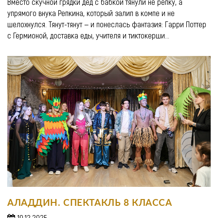
Вместо скучной грядки дед с бабкой тянули не репку, а
упрямого внука Репкина, который залип в компе и не
шелохнулся. Тянут-тянут — и понеслась фантазия: Гарри Поттер
с Гермионой, доставка еды, учителя и тиктокерши...
АЛАДДИН. СПЕКТАКЛЬ 8 КЛАССА