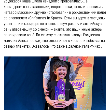
25 декабря наша школа ненадолго превратилась… в
космодром: первоклассники, второклашки, третьеклассники и
четвероклассники дружно «стартовали» в рождественний полёт
со спектаклем «Christmas in Space». Если вы вдруг в этот день
услышали в коридоре не звонок, а шум ракеты и английскую
речь вперемешку со смехом — знайте, это наши юные актёры
репетировали взлёт. ​ По сюжету спектакля в канун Рождества
мальчик Алекс неожиданно отправился в космос и побывал на
разных планетах. Оказалось, что даже в далёких галактиках...