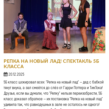
РЕПКА НА НОВЫЙ ЛАД! СПЕКТАКЛЬ 5Б
КЛАССА
20.12.2025
5Б класс шокировал всех: "Репка на новый лад" — дед с бабкой
тянут внука, а зал смеётся до слёз от Гарри Поттера и ТикТока!
Друзья, если вы думали, что "Репку" нельзя переизобрести, 5Б
класс доказал обратное — их постановка "Репка на новый лад"
удивила так, что равнодушных в зале не осталось ни одного!