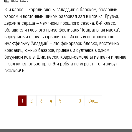
19.12.2025
8-й класс — короли сцены: "Аладдин" с блеском, базарным
хаосом и восточным шиком разорвал зал в клочья! Друзья,
держите сердца — чемпионы прошлого сезона, 8-й класс,
обладатели главного приза фестиваля "Театральная маска",
вернулись и снова взорвали зал! Их новая постановка по
мультфильму "Аладдин" — это фейерверк блеска, восточных
красавиц, южных базаров, принцев и султанов в одном
безумном котле. Шик, песок, ковры-самолёты из ткани и лампа
— зал кипел от восторга! Эти ребята не играют — они живут
сказкой! В...
1
2
3
4
5
...
9
След.