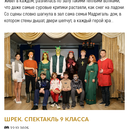
живёт в каждом, разлилась по залу такими тёплыми волнами,
что даже самые суровые критики растаяли, как снег на ладони.
Со сцены словно шагнула в зал сама семья Мадригаль: дом, в
котором стены дышат, двери шепчут, а каждый герой хра...
ШРЕК. СПЕКТАКЛЬ 9 КЛАССА
22.12.2025