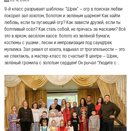
9-й класс разрывает шаблоны: "Шрек" — огр в поисках любви
покорил зал хохотом, болотом и зелёным шармом! Как найти
любовь, если ты пугающий огр? Как завести друзей, если ты
болтливый осёл? Как стать собой, не прячась за масками? Всё
это в ярком, весёлом хаосе: болото из зелёной бумаги,
костюмы с ушами , песни и импровизация под саундтрек
мультика. Зал ревел от хохота, вздыхал от трогательности — это
не спектакль, а мастер-класс по счастью! В центре — Шрек,
зелёный громила с золотым сердцем! Он рычал "Уходите с ...