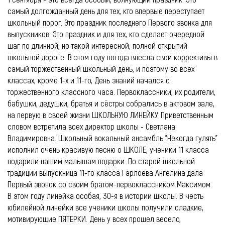
самый долгожданный день для тех, кто впервые переступает
школьный порог. Это праздник последнего Первого звонка для
выпускников. Это праздник и для тех, кто сделает очередной
шаг по длинной, но такой интересной, полной открытий
школьной дороге. В этом году погода внесла свои коррективы в
самый торжественный школьный день, и поэтому во всех
классах, кроме 1-х и 11-го, День знаний начался с
торжественного классного часа. Первоклассники, их родители,
бабушки, дедушки, братья и сёстры собрались в актовом зале,
на первую в своей жизни ШКОЛЬНУЮ ЛИНЕЙКУ. Приветственным
словом встретила всех директор школы - Светлана
Владимировна. Школьный вокальный ансамбль "Некогда гулять"
исполнил очень красивую песню о ШКОЛЕ, ученики 11 класса
подарили нашим малышам подарки. По старой школьной
традиции выпускница 11-го класса Гарлоева Ангелина дала
Первый звонок со своим братом-первоклассником Максимом.
В этом году линейка особая, 30-я в истории школы. В честь
юбилейной линейки все ученики школы получили сладкие,
мотивирующие ПЯТЕРКИ. День у всех прошел весело,