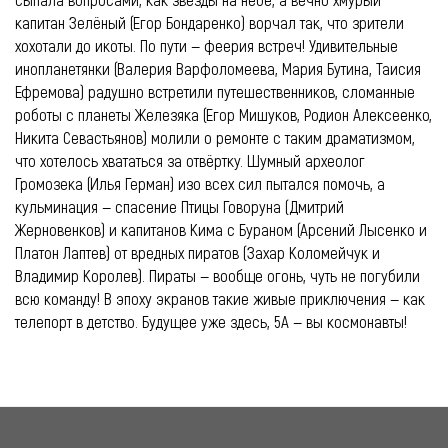
сыпала вопросами, как звёзды на небе, а вечно хмурый
капитан Зелёный (Егор Бондаренко) ворчал так, что зрители
хохотали до икоты. По пути — феерия встреч! Удивительные
инопланетянки (Валерия Варфоломеева, Мария Бутина, Таисия
Ефремова) радушно встретили путешественников, сломанные
роботы с планеты Железяка (Егор Мишуков, Родион Алексеенко,
Никита Севастьянов) молили о ремонте с таким драматизмом,
что хотелось хвататься за отвёртку. Шумный археолог
Громозека (Илья Герман) изо всех сил пытался помочь, а
кульминация — спасение Птицы Говоруна (Дмитрий
Жерновенков) и капитанов Кима с Бураном (Арсений Лысенко и
Платон Лаптев) от вредных пиратов (Захар Коломейчук и
Владимир Королев). Пираты — вообще огонь, чуть не погубили
всю команду! В эпоху экранов такие живые приключения — как
телепорт в детство. Будущее уже здесь, 5А — вы космонавты!