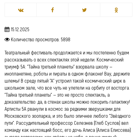
15.12.2025
Количество просмотров: 5898
Театральный фестиваль продолжается и мы постепенно будем
рассказывать о всех спектаклях этой недели. Космический
триумф 5А: "Тайна третьей планеты" взорвала школу —
инопланетяне, роботы и пираты в одном флаконе! Вау, держите
шлемы! В среду пятый "А" устроил такой космический цирк в
школьном зале, что все чуть не улетели на орбиту от восторга.
"Тайна третьей планеты" — это не просто спектакль, а
доказательство: да, в стенах школы можно покорить галактику!
Артисты 5А рванули в космос за редкими зверушками для
Московского зоопарка, и это было эпичнее любого "Звёздного
пути". Рассудительный профессор Селезнев (Глеб Суслов) вел
команду как настоящий босс, его дочь Алиса (Алиса Елиссева)