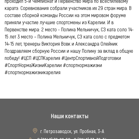
проходил 5-й Чемпионат и Первенство мира по всестилевому
каратэ. Соревнования собрали участников их 29 стран мира. В
составе сборной команды России на этом мировом форуме
приняли участие лучшие спортсмены из Карелии. И в
Первенстве мира: 2 место - Полина Мельничук, СЗ ката соло 14-
15 лет 3 место – Полина Мельничук, СЗ ката соло с предметом
14-15 лет, тренеры Виктория Вовк и Александра Олейник
Поздравляем сборную России и нашу Полину за вклад в общую
победу! #ЦСП #ЦСПКарелия #ЦентрСпортивнойПодготовки
#СпортНормаЖизниКарелии #спортнормажизни
#спортнормажизникарелия
Наши контакты
г. Петрозаводск, ул. Пробная, 3-А